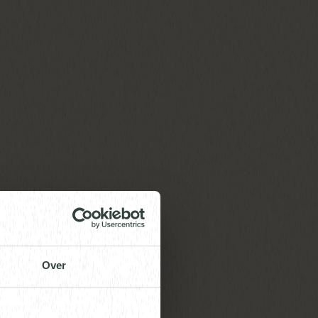
t-kept
Over
f