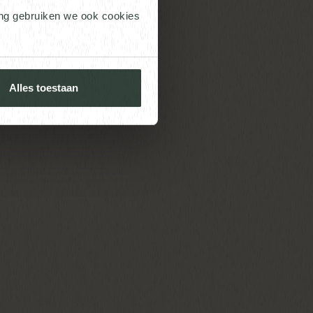
sch
ing gebruiken we ook cookies
Alles toestaan
DINGS