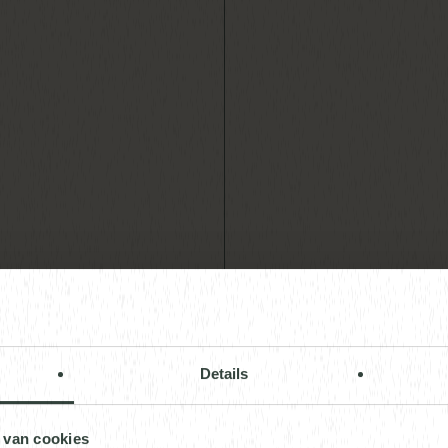
Area
The bes
Details
secret o
 van cookies