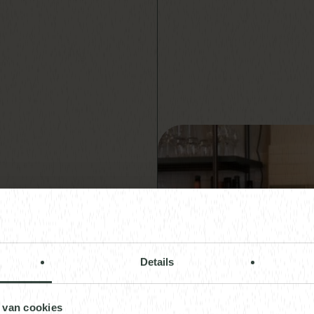
de with
Details
 van cookies